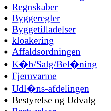
Regnskaber
Byggeregler
Byggetilladelser
kloakering
Affaldsordningen
K�b/Salg/Bel�ning
Fjernvarme
Udl�ns-afdelingen
Bestyrelse og Udvalg