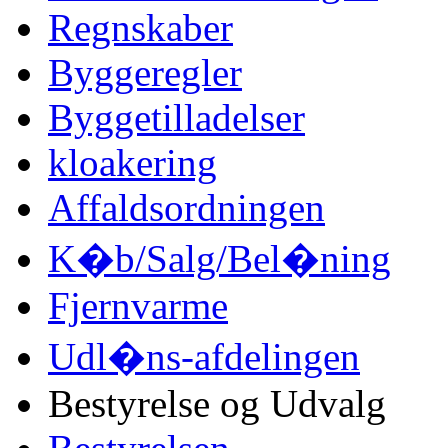
Regnskaber
Byggeregler
Byggetilladelser
kloakering
Affaldsordningen
K�b/Salg/Bel�ning
Fjernvarme
Udl�ns-afdelingen
Bestyrelse og Udvalg